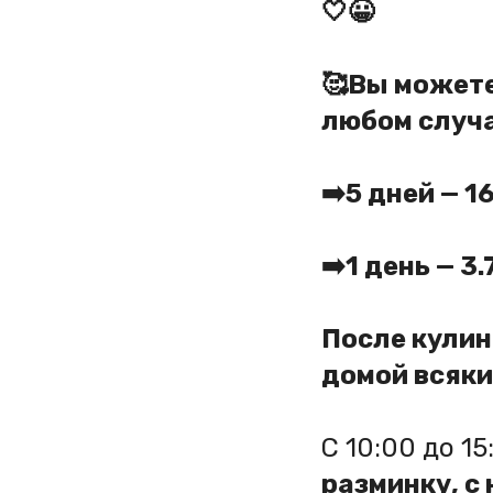
🤍😀
🥰Вы можете
любом случа
➡️5 дней — 1
➡️1 день — 3
После кулин
домой всяки
С 10:00 до 1
разминку, с