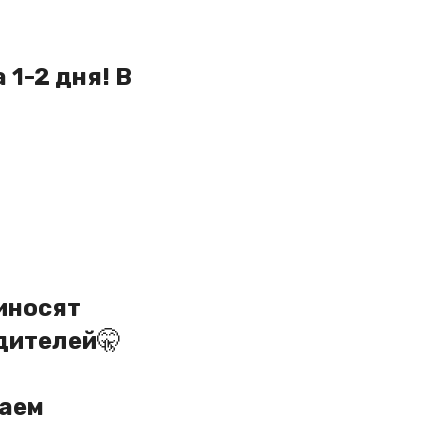
 1-2 дня! В
иносят
дителей
🤫
лаем