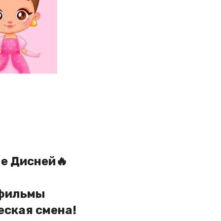
е Дисней🔥
 фильмы
еская смена!