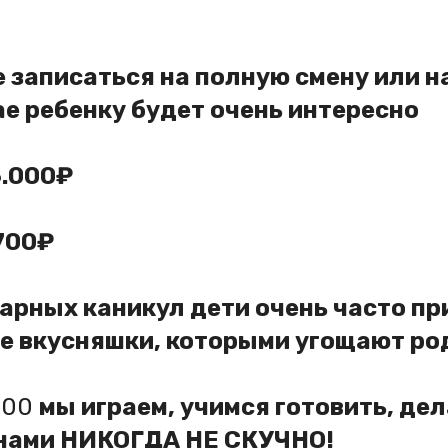
 записаться на полную смену или на
е ребенку будет очень интересно
6.000₽
.700₽
арных каникул дети очень часто пр
е вкусняшки, которыми угощают ро
5:00
мы играем, учимся готовить, де
 нами НИКОГДА НЕ СКУЧНО!