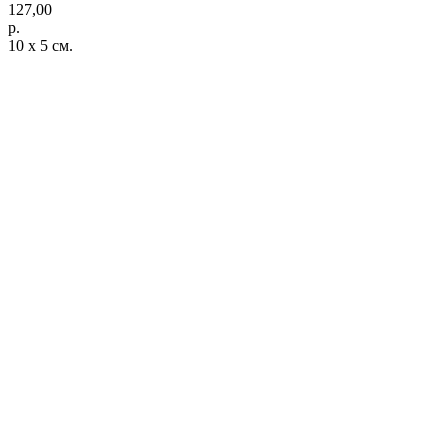
127,00
р.
10 х 5 см.