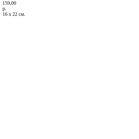
159,00
р.
16 х 22 см.